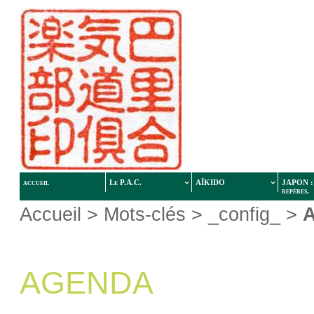
accueil
Le P.A.C.
AÏKIDO
JAPON : 
repères.
Accueil
> Mots-clés > _config_ >
AGENDA