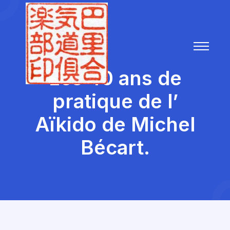
Les 40 ans de
pratique de l’
Aïkido de Michel
Bécart.