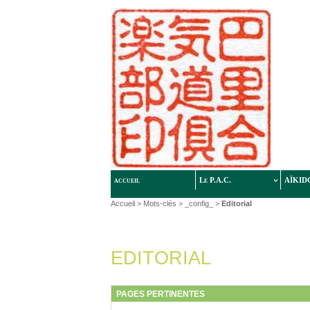
accueil
Le P.A.C.
AÏKID
Accueil
> Mots-clés > _config_ >
Editorial
EDITORIAL
PAGES PERTINENTES