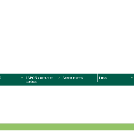
O
JAPON : quelques
Album photos
Liens
repères.