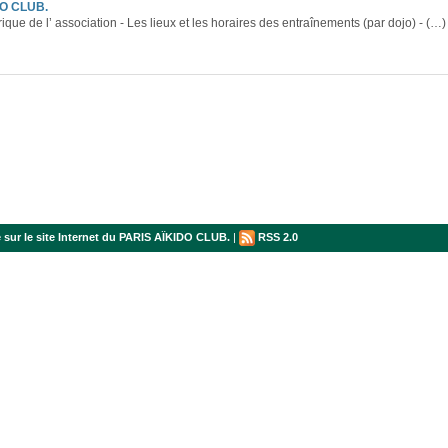
IDO CLUB.
orique de l’ association - Les lieux et les horaires des entraînements (par dojo) - (…)
sur le site Internet du PARIS AÏKIDO CLUB.
|
RSS 2.0