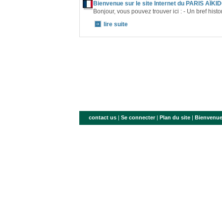
Bienvenue sur le site Internet du PARIS AÏK
Bonjour, vous pouvez trouver ici : - Un bref hist
lire suite
contact us
|
Se connecter
|
Plan du site
|
Bienvenue 