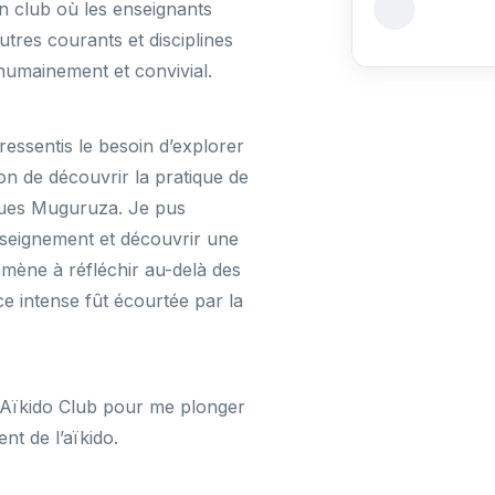
n club où les enseignants
tres courants et disciplines
 humainement et convivial.
ssentis le besoin d’explorer
ion de découvrir la pratique de
ques Muguruza. Je pus
nseignement et découvrir une
 amène à réfléchir au-delà des
e intense fût écourtée par la
s Aïkido Club pour me plonger
t de l’aïkido.