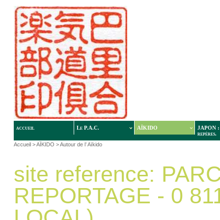
accueil
Le P.A.C.
AÏKIDO
JAPON : 
repères.
Accueil
>
AÏKIDO
>
Autour de l’ Aïkido
site reference:
PARC
REPORTAGE - 0 811
LOCAL)