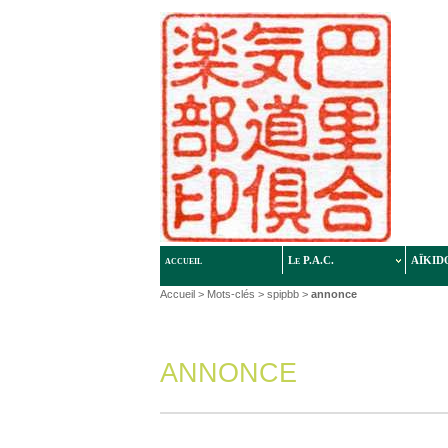
accueil
Le P.A.C.
AÏKID
Accueil
> Mots-clés > spipbb >
annonce
ANNONCE