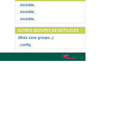
_invisible_
_invisible_
_invisible_
AUTRES GROUPES DE MOTS-CLÉS
(Mots sans groupe...)
_config_