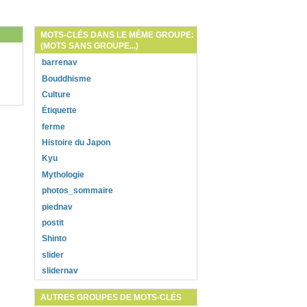
MOTS-CLÉS DANS LE MÊME GROUPE:
(MOTS SANS GROUPE...)
barrenav
Bouddhisme
Culture
Étiquette
ferme
Histoire du Japon
Kyu
Mythologie
photos_sommaire
piednav
postit
Shinto
slider
slidernav
AUTRES GROUPES DE MOTS-CLÉS