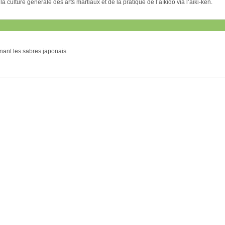
 la culture générale des arts martiaux et de la pratique de l’aïkido via l’aïki-ken.
nant les sabres japonais.