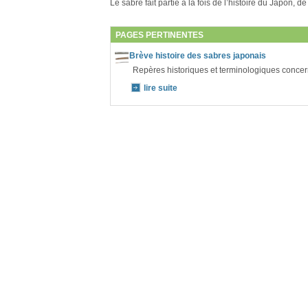
Le sabre fait partie à la fois de l’histoire du Japon, de
PAGES PERTINENTES
Brève histoire des sabres japonais
Repères historiques et terminologiques concer
lire suite