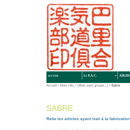
accueil
Le P.A.C.
AÏKID
Accueil
> Mots-clés > (Mots sans groupe...) >
Sabre
SABRE
Relie les articles ayant trait à la fabricati