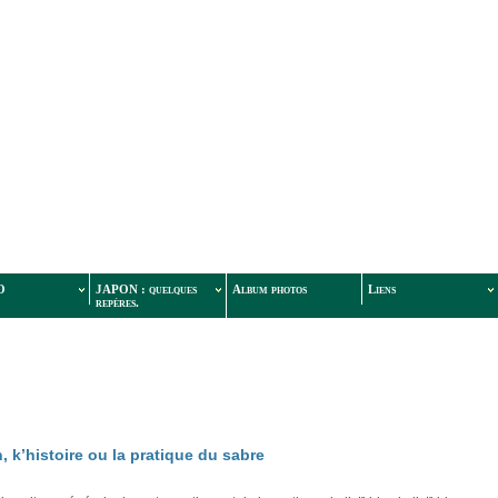
O
JAPON : quelques
Album photos
Liens
repères.
on, k’histoire ou la pratique du sabre