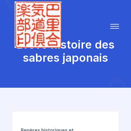
Brève histoire des
sabres japonais
Repères historiques et