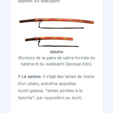
appelés
ko-wakisashi
.
daisho
Monture de la paire de sabre formée du
katana et du wakisashi (époque Edo).
Le
tantoo
.
Il s’agit des lames de moins
d’un
shaku
, autrefois appelées
koshi-gatana
, "lames portées à la
hanche", par opposition au
tachi
.