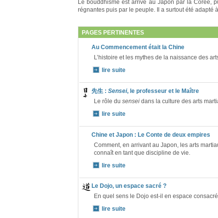
Le bouddhisme est arrivé au Japon par la Corée, pui
régnantes puis par le peuple. Il a surtout été adapté 
PAGES PERTINENTES
Au Commencement était la Chine
L’histoire et les mythes de la naissance des art
lire suite
先生 :
Sensei
, le professeur et le Maître
Le rôle du
sensei
dans la culture des arts mart
lire suite
Chine et Japon : Le Conte de deux empires
Comment, en arrivant au Japon, les arts marti
connaît en tant que discipline de vie.
lire suite
Le Dojo, un espace sacré ?
En quel sens le Dojo est-il en espace consacré
lire suite