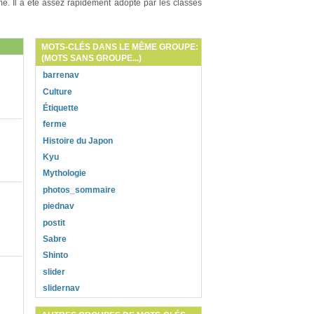
me. Il a été assez rapidement adopté par les classes
MOTS-CLÉS DANS LE MÊME GROUPE:
(MOTS SANS GROUPE...)
barrenav
Culture
Étiquette
ferme
Histoire du Japon
Kyu
Mythologie
photos_sommaire
piednav
postit
Sabre
Shinto
slider
slidernav