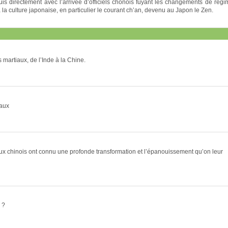
s directement avec l’arrivée d’officiels chonois fuyant les changements de régi
à la culture japonaise, en particulier le courant ch’an, devenu au Japon le Zen.
s martiaux, de l’Inde à la Chine.
iaux
aux chinois ont connu une profonde transformation et l’épanouissement qu’on leur
 ?