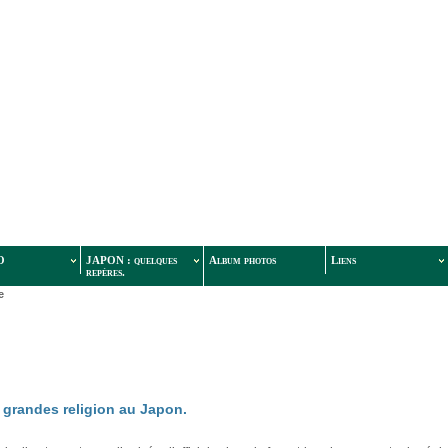
O
JAPON : quelques
Album photos
Liens
repères.
e
 grandes religion au Japon.