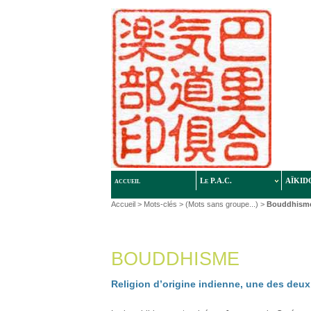
accueil
Le P.A.C.
AÏKID
Accueil
> Mots-clés > (Mots sans groupe...) >
Bouddhism
BOUDDHISME
Religion d’origine indienne, une des deux