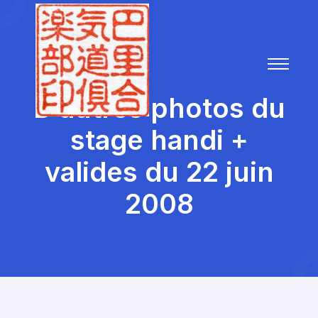
D’autres photos du
stage handi +
valides du 22 juin
2008