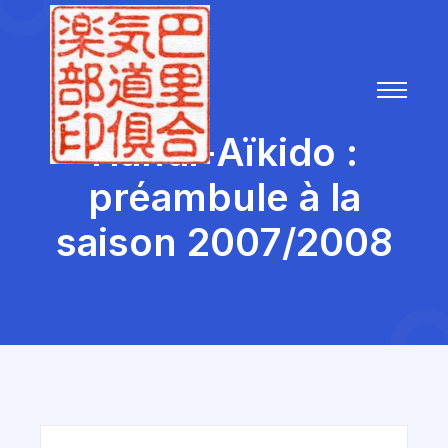
Handi-Aïkido :
préambule à la
saison 2007/2008