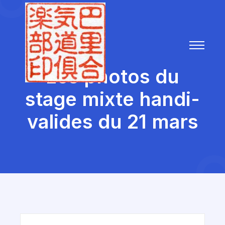
Les photos du
stage mixte handi-
valides du 21 mars