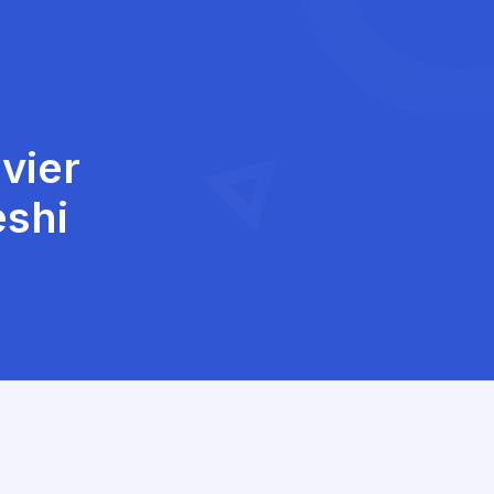
vier
eshi