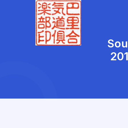
Sou
201