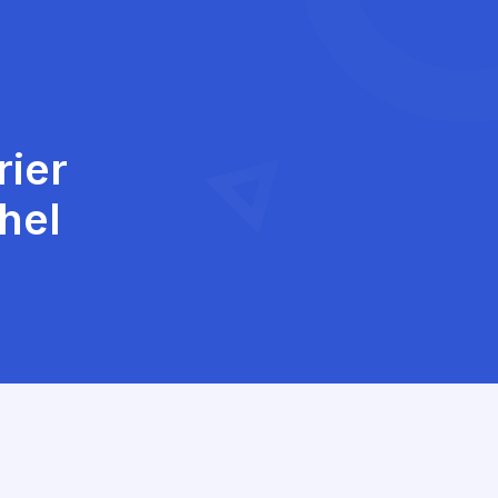
rier
hel