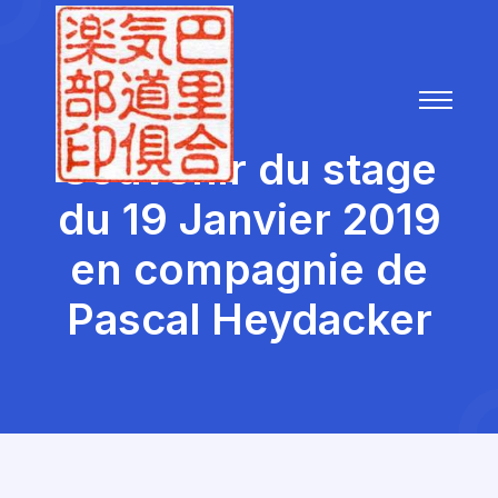
Souvenir du stage
du 19 Janvier 2019
en compagnie de
Pascal Heydacker