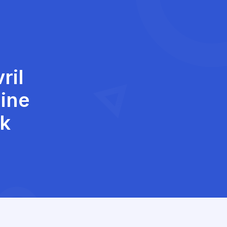
ril
ine
ck