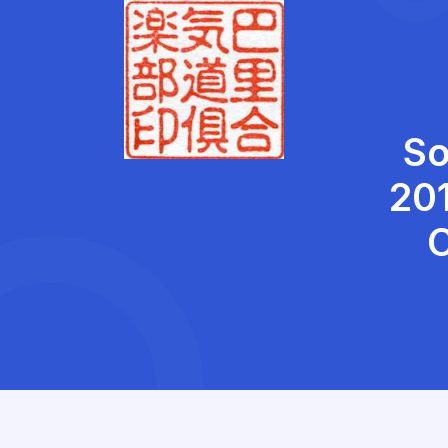
So
20
C