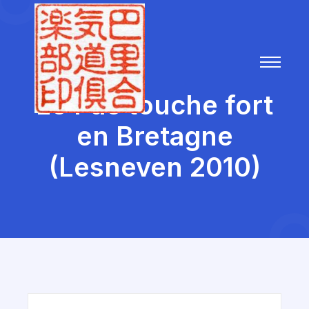
Le Pac touche fort
en Bretagne
(Lesneven 2010)