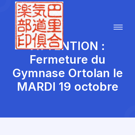
ATTENTION :
Fermeture du
Gymnase Ortolan le
MARDI 19 octobre