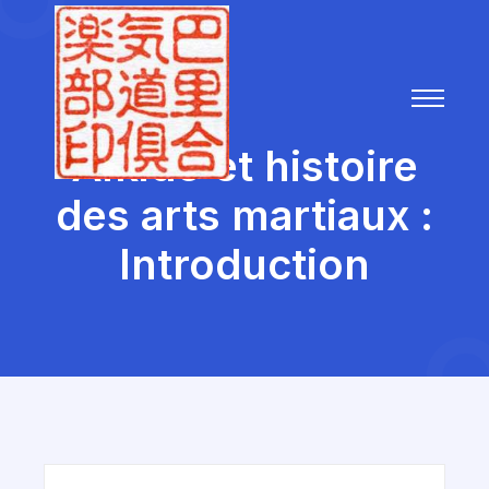
Aïkido et histoire
des arts martiaux :
Introduction