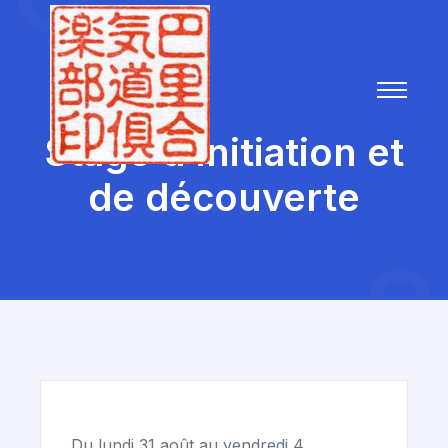
Stage d’initiation et
de découverte
Du lundi 31 août au vendredi 4