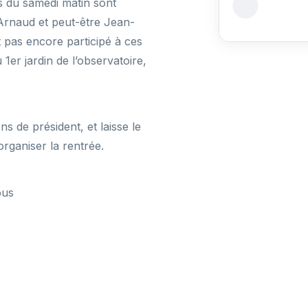
s du samedi matin sont
 Arnaud et peut-être Jean-
t pas encore participé à ces
1er jardin de l’observatoire,
ns de président, et laisse le
organiser la rentrée.
ous