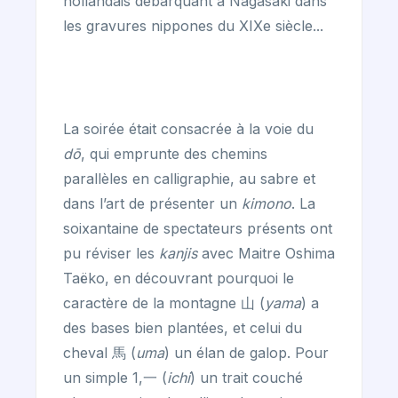
hollandais débarquant à Nagasaki dans
les gravures nippones du XIXe siècle...
La soirée était consacrée à la voie du
dō
, qui emprunte des chemins
parallèles en calligraphie, au sabre et
dans l’art de présenter un
kimono
. La
soixantaine de spectateurs présents ont
pu réviser les
kanjis
avec Maitre Oshima
Taëko, en découvrant pourquoi le
caractère de la montagne 山 (
yama
) a
des bases bien plantées, et celui du
cheval 馬 (
uma
) un élan de galop. Pour
un simple 1,一 (
ichi
) un trait couché