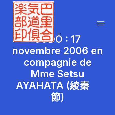
SŌDŌ : 17
novembre 2006 en
compagnie de
Mme Setsu
AYAHATA (綾秦
節)