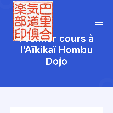
Premier cours à
l’Aïkikaï Hombu
Dojo