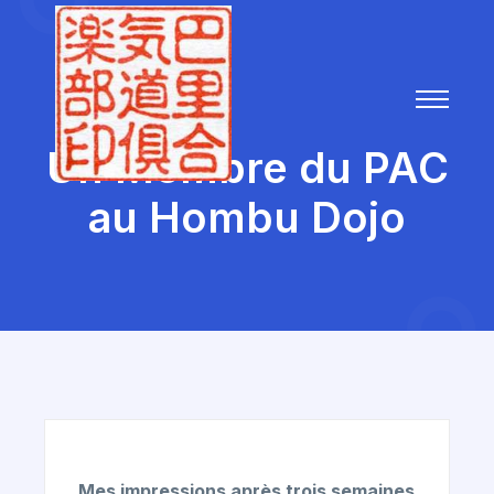
Un Membre du PAC
au Hombu Dojo
Mes impressions après trois semaines