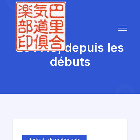
Le PAC, depuis les
débuts
Portraits de pratiquants