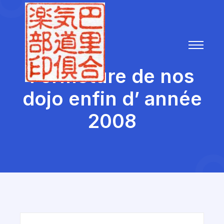
Fermeture de nos
dojo enfin d’ année
2008