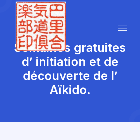
Semaines gratuites
d’ initiation et de
découverte de l’
Aïkido.