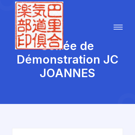
Soirée de
Démonstration JC
JOANNES