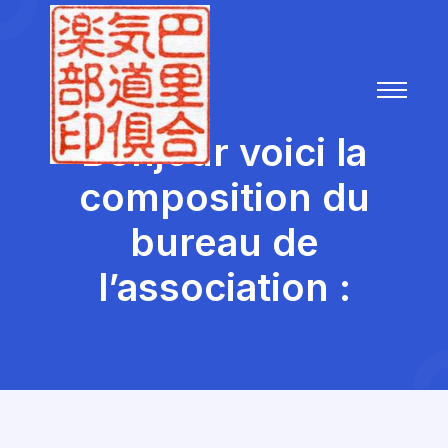
Bonjour voici la
composition du
bureau de
l’association :