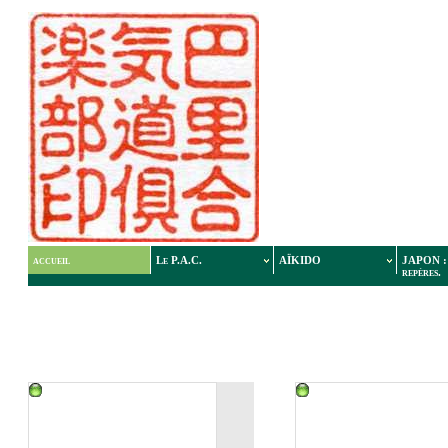
accueil
Le P.A.C.
AÏKIDO
JAPON : 
repères.