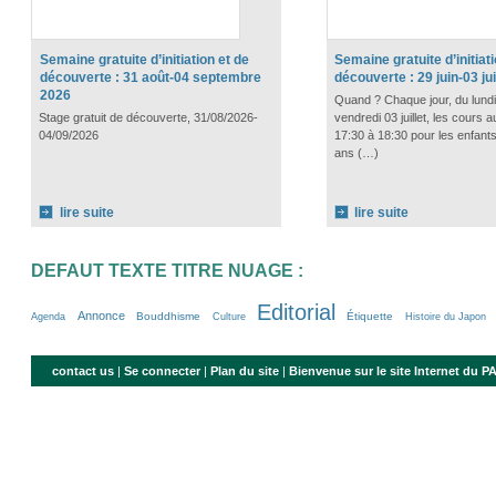
Semaine gratuite d’initiation et de
Semaine gratuite d’initiati
découverte : 31 août-04 septembre
découverte : 29 juin-03 jui
2026
Quand ? Chaque jour, du lundi 
Stage gratuit de découverte, 31/08/2026-
vendredi 03 juillet, les cours au
04/09/2026
17:30 à 18:30 pour les enfants
ans (…)
lire suite
lire suite
DEFAUT TEXTE TITRE NUAGE :
Editorial
20/100
40/100
33/100
4/100
100/100
33/100
8/100
4/100
8/100
4/100
29/100
57/100
Annonce
Bouddhisme
Étiquette
Agenda
Culture
Histoire du Japon
contact us
|
Se connecter
|
Plan du site
|
Bienvenue sur le site Internet du 