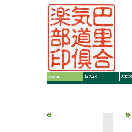
accueil
Le P.A.C.
AÏKID