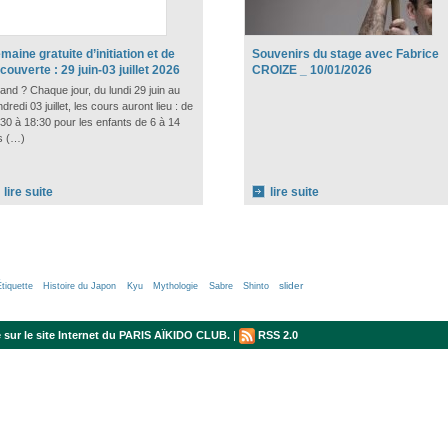
maine gratuite d’initiation et de
Souvenirs du stage avec Fabrice
couverte : 29 juin-03 juillet 2026
CROIZE _ 10/01/2026
nd ? Chaque jour, du lundi 29 juin au
dredi 03 juillet, les cours auront lieu : de
30 à 18:30 pour les enfants de 6 à 14
s (…)
lire suite
lire suite
slider
Étiquette
Histoire du Japon
Kyu
Mythologie
Sabre
Shinto
sur le site Internet du PARIS AÏKIDO CLUB.
|
RSS 2.0