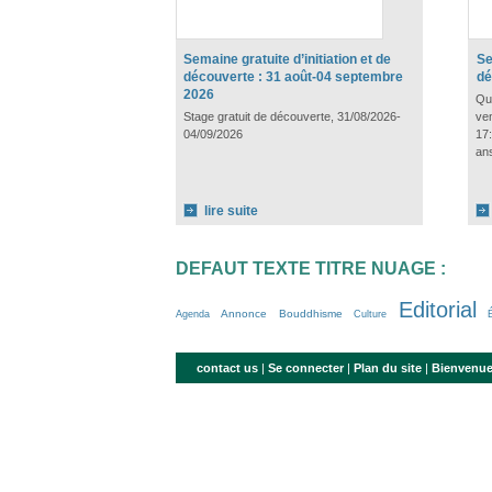
Semaine gratuite d’initiation et de
Se
découverte : 31 août-04 septembre
dé
2026
Qua
Stage gratuit de découverte, 31/08/2026-
ven
04/09/2026
17:
an
lire suite
DEFAUT TEXTE TITRE NUAGE :
Editorial
12/100
34/100
29/100
3/100
100/100
21/100
16/100
6/100
6/100
13/100
18/100
30/100
Annonce
Bouddhisme
Agenda
Culture
contact us
|
Se connecter
|
Plan du site
|
Bienvenue 