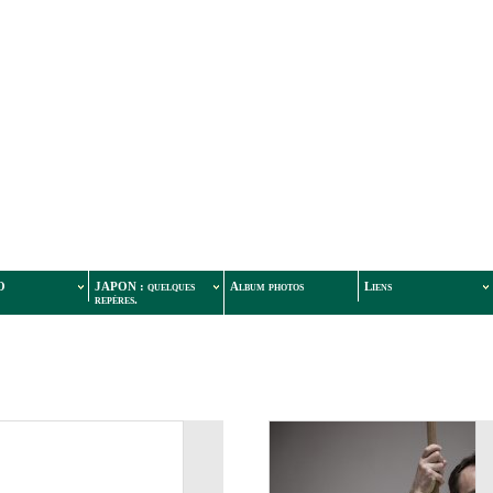
O
JAPON : quelques
Album photos
Liens
repères.