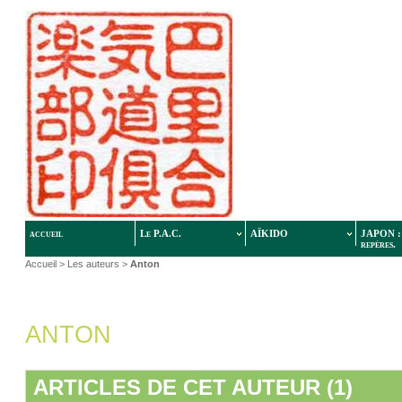
accueil
Le P.A.C.
AÏKIDO
JAPON : 
repères.
Accueil
> Les auteurs >
Anton
ANTON
ARTICLES DE CET AUTEUR (1)