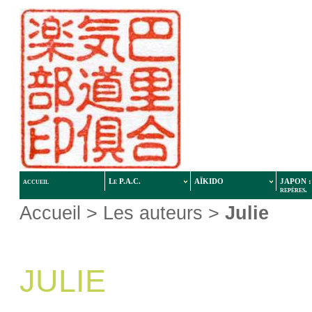
accueil
Le P.A.C.
AÏKIDO
JAPON : 
repères.
Accueil
> Les auteurs >
Julie
JULIE