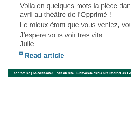
Voila en quelques mots la pièce dans
avril au théâtre de l’Opprimé !
Le mieux étant que vous veniez, vous
J’espere vous voir tres vite…
Julie.
Read article
contact us
|
Se connecter
|
Plan du site
|
Bienvenue sur le site Internet du 