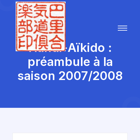
Handi-Aïkido :
préambule à la
saison 2007/2008