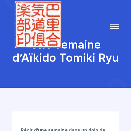
Une semaine
d’Aïkido Tomiki Ryu
Récit d’une semaine dans un dojo de