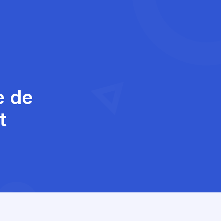
e de
t