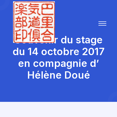
Souvenir du stage
du 14 octobre 2017
en compagnie d’
Hélène Doué