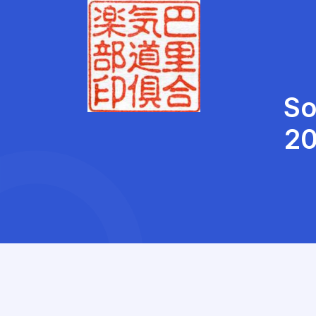
So
20