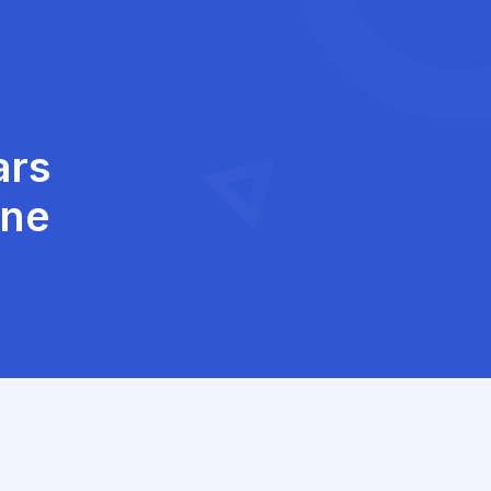
ars
ène