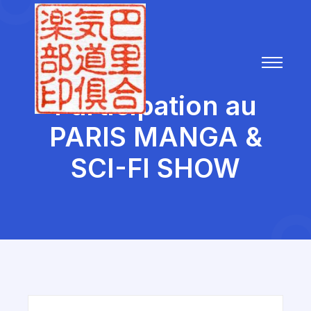
Participation au
PARIS MANGA &
SCI-FI SHOW