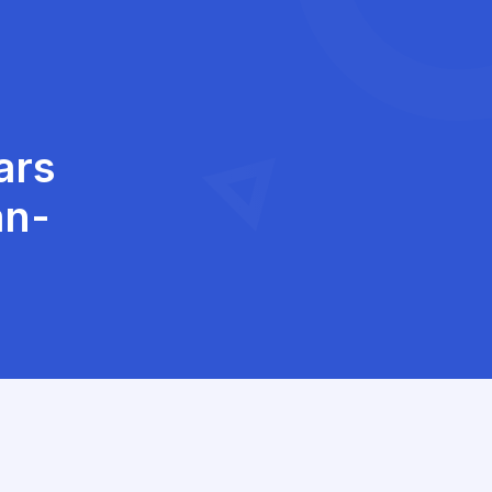
ars
an-