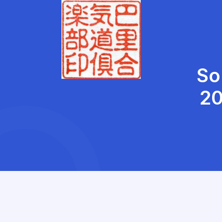
So
20