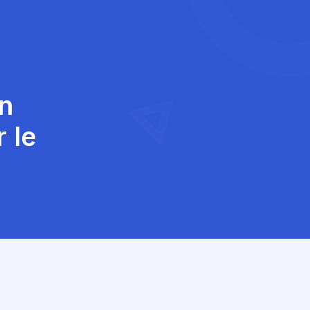
en
 le