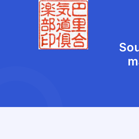
Sou
m