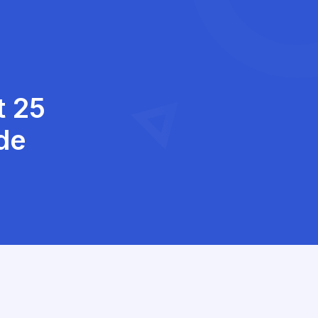
t 25
de