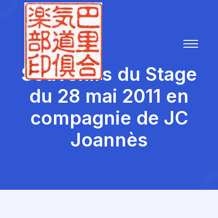
Souvenirs du Stage
du 28 mai 2011 en
compagnie de JC
Joannès