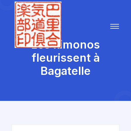
Les kimonos
fleurissent à
Bagatelle