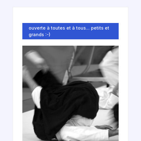
ouverte à toutes et à tous... petits et
grands :-)