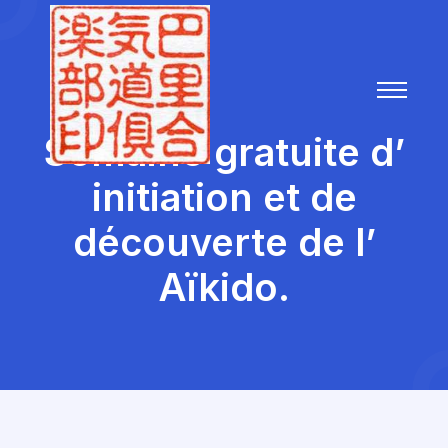
Semaine gratuite d’
initiation et de
découverte de l’
Aïkido.