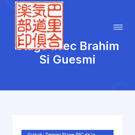
Stage avec Brahim
Si Guesmi
Gratuit : Dernier Stage PAC de la