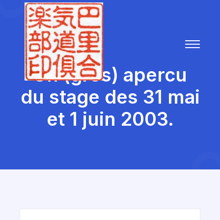
Un (gros) apercu
du stage des 31 mai
et 1 juin 2003.