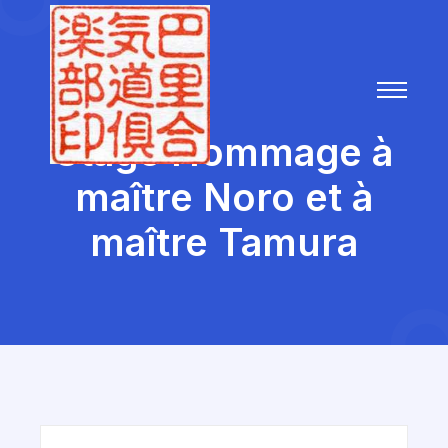
Stage Hommage à
maître Noro et à
maître Tamura