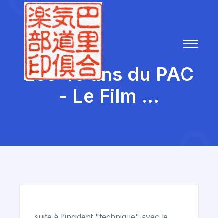
Les 40 ans du PAC
- Le Film ...
suite à l’incident "technique" avec le